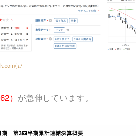
dk.com/ja/
762）
が急伸しています。