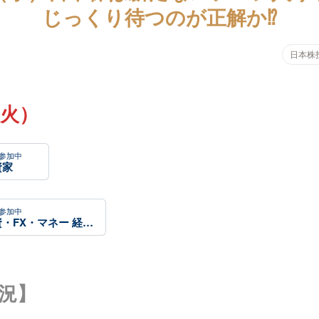
じっくり待つのが正解か⁉
日本株
（火）
参加中
資家
参加中
株式投資・FX・マネー 経済動向語り合おう！
況】