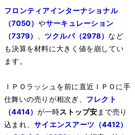
フロンティアインターナショナル
（7050）
や
サーキュレーション
（7379）
、
ツクルバ（2978）
など
も決算を材料に大きく値を崩してい
ます。
ＩＰＯラッシュを前に直近ＩＰＯに
手
仕舞い
の売りが相次ぎ、
フレクト
（4414）
が一時
ストップ安
まで売り
込まれ、
サイエンスアーツ（4412）