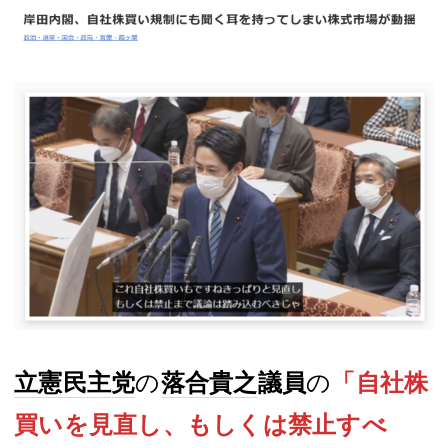
立憲民主党
の
落合貴之
議員
の
「自社株
買いを見直し、もしくは禁止すべ