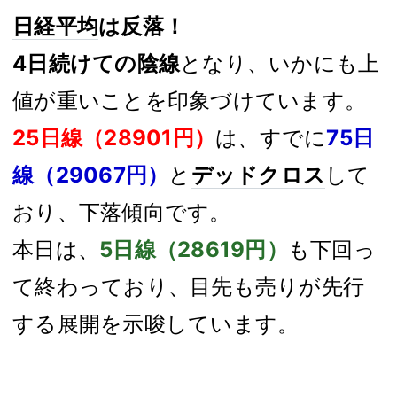
日経平均
は反落！
4日続けての陰線
となり、いかにも上
値が重いことを印象づけています。
25日線（28901円）
は、すでに
75日
線（29067円）
と
デッドクロス
して
おり、下落傾向です。
本日は、
5日線（28619円）
も下回っ
て終わっており、目先も売りが先行
する展開を示唆しています。