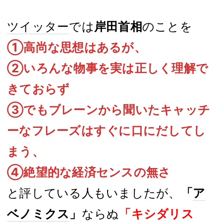
ツイッター
では
岸田首相
のことを
①高尚な思想はあるが、
②いろんな物事を実は正しく理解で
きておらず
③でもブレーンから聞いたキャッチ
ーなフレーズはすぐに口にだしてし
まう、
④絶望的な経済センスの無さ
と評している人もいましたが、
「
ア
ベノミクス
」
ならぬ
「キシダリス