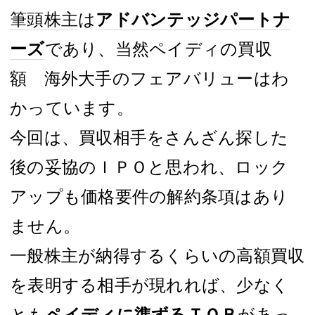
筆頭株主
は
アドバンテッジパートナ
ーズ
であり、当然ペイディの買収
額 海外大手のフェアバリューはわ
かっています。
今回は、買収相手をさんざん探した
後の妥協のＩＰＯと思われ、ロック
アップも価格要件の解約条項はあり
ません。
一般株主が納得するくらいの高額買収
を表明する相手が現れれば、少なく
とも
ペイディに準ずる
ＴＯＢ
があっ