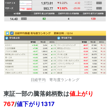
日経平均
寄与度ランキング
東証
一部の騰落銘柄数は
値上がり
767
/
値下がり1317