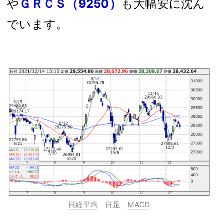
や
ＧＲＣＳ（9250）
も大幅安に沈ん
でいます。
日経平均
日足
MACD