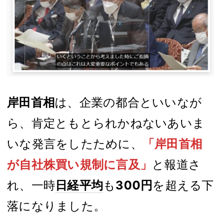
岸田首相
は、企業の都合といいなが
ら、肯定ともとられかねないあいま
いな発言をしたために、
「岸田首相
が自社株買い規制に言及」
と報道さ
れ、一時
日経平均
も
300円
を超える下
落になりました。