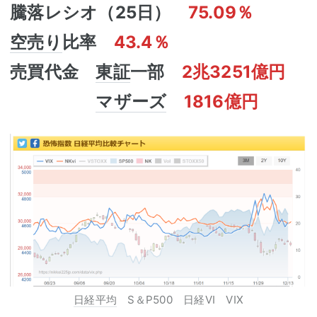
騰落レシオ（25日）
75.09％
空売り
比率
43.4％
売買代金
東証
一部
2兆3251億円
マザーズ
1816億円
日経平均
S＆P500 日経VI VIX