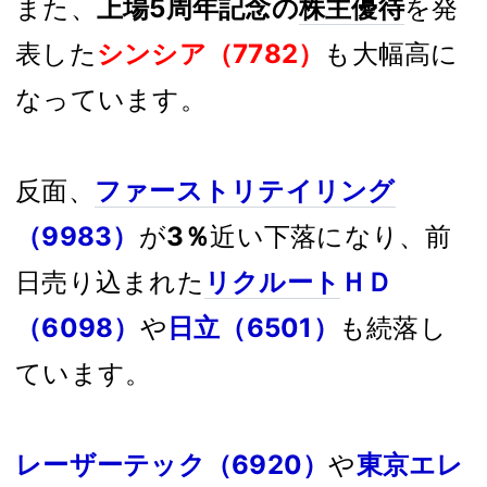
また、
上場5周年記念の
株主優待
を発
表した
シンシア（7782）
も大幅高に
なっています。
反面、
ファーストリテイリング
（9983）
が
3％
近い下落になり、前
日売り込まれた
リクルート
ＨＤ
（6098）
や
日立（6501）
も続落し
ています。
レーザーテック（6920）
や
東京エレ