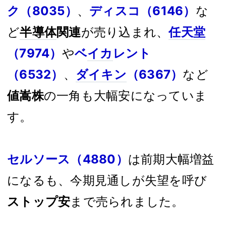
ク（8035）
、
ディスコ（6146）
な
ど
半導体
関連
が売り込まれ、
任天堂
（7974）
や
ベ
イカ
レント
（6532）
、
ダイキン
（6367）
など
値嵩株
の一角も大幅安になっていま
す。
セルソース（4880）
は前期大幅増益
になるも、今期見通しが失望を呼び
ストップ安
まで売られました。