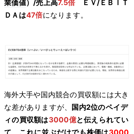
業価値
）/売上高
7.5倍
ＥＶ/ＥＢＩＴ
ＤＡは
47倍
になります。
海外大手や国内競合の買収額には大き
な差がありますが、
国内2位のペイデ
ィの買収額は
3000億
と伝えられてい
て、これに並ぶだけでも株価は
3000