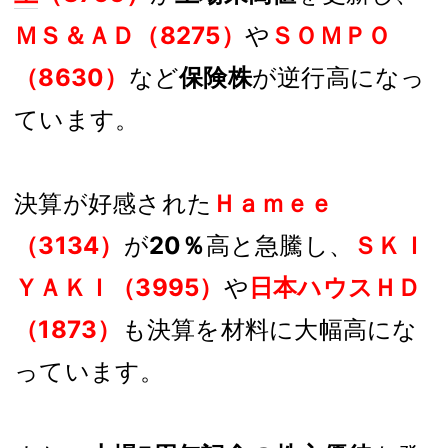
ＭＳ＆ＡＤ（8275）
や
ＳＯＭＰＯ
（8630）
など
保険株
が逆行高になっ
ています。
決算が好感された
Ｈａｍｅｅ
（3134）
が
20％
高と急騰し、
ＳＫＩ
ＹＡＫＩ（3995）
や
日本ハウスＨＤ
（1873）
も決算を材料に大幅高にな
っています。