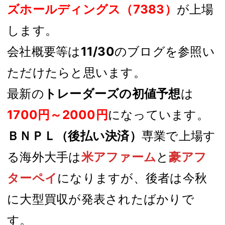
ズホールディングス（7383）
が上場
します。
会社概要等は
11/30
のブログを参照い
ただけたらと思います。
最新の
トレーダーズの初値予想
は
1700円～2000円
になっています。
ＢＮＰＬ（後払い決済）
専業で上場す
る海外大手は
米アファーム
と
豪アフ
ターペイ
になりますが、後者は今秋
に大型買収が発表されたばかりで
す。