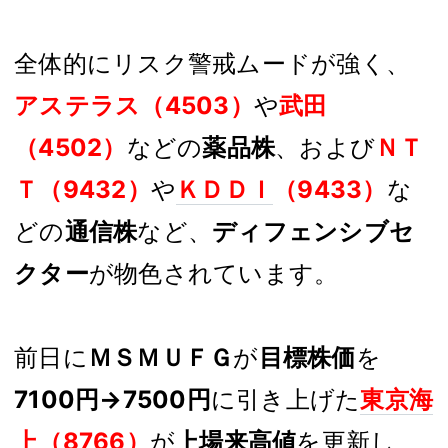
全体的にリスク警戒ムードが強く、
アステラス（4503）
や
武田
（4502）
などの
薬品株
、および
ＮＴ
Ｔ（9432）
や
ＫＤＤＩ
（9433）
な
どの
通信株
など、
ディフェンシブセ
クター
が物色されています。
前日に
ＭＳＭＵＦＧ
が
目標株価
を
7100円→7500円
に引き上げた
東京海
上
（8766）
が
上場来高値
を更新し、